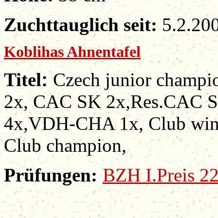
Zuchttauglich seit:
5.2.20
Koblihas Ahnentafel
Titel
:
Czech junior champ
2x, CAC SK 2x,Res.CAC 
4x,VDH-CHA 1x, Club win
Club champion,
Prüfungen
:
BZH I.Preis 2