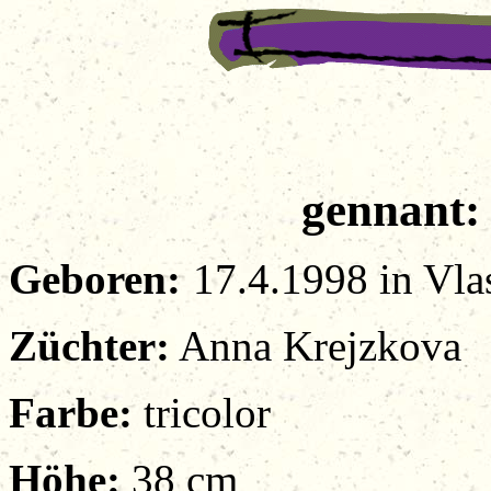
gennant:
Geboren
:
17.4.1998 in Vlas
Züchter
:
Anna Krejzkova
Farbe
:
tricolor
Höhe
:
38 cm