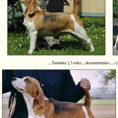
....Taminka 1,5 roku....skoromiminko....:-))