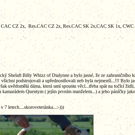
 CAC CZ 2x, Res.CAC CZ 2x, Res.CAC SK 2x,CAC SK 1x, CWC 2x,BO
ký Shelaft Billy Whizz of Dialynne a bylo jasné, že ze zahraničního kr
 všichni podstrojovali a upřednostňovali neb byla nejmenší...!!! Bylo ja
však uvědomělá dáma, která umí spoustu věcí...třeba spát na točící židli
rána kamarádem Quentym ( jejím prvním manželem...) a jeho páníčky jako
h....skoroveteránka...:-)))