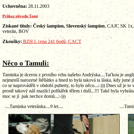
Uchovněna:
28.11.2003
Průkaz původu Tami
Získané tituly:
Český šampion, Slovenský šampion
, CAJC SK 1x,
veterán, BOV
Zkoušky:
BZH I. cena 241 bodů, CACT
Něco o Tamuli:
Taminka je dcerou z prvního vrhu našeho Andrýska....Taťkou je anglic
nejmenší narozené štěňátko a hned to byla taková ta láska, kdy jsme jí
co se naprováděli v období puberty, to bylo něco...:-))) Dnes už je to 
prostě takový náš mazlící polštářek tělem i duší...!!! Také byla vyb
moc se jí pak nechce domů...:-)))
....Taminka veteránka....9 let.... ....Tami v 7 letec