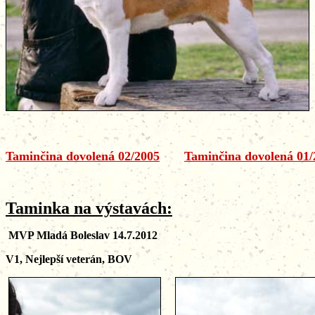
Taminčina dovolená 02/2005
Taminčina dovolená 01/
Taminka
na výstavách:
MVP Mladá Boleslav 14.7.2012
V1, Nejlepší veterán, BOV