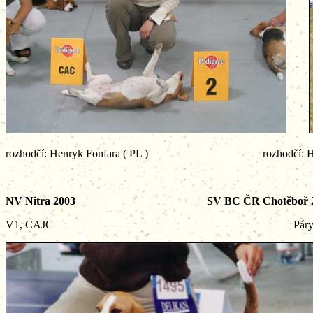
rozhodčí: Henryk Fonfara ( PL ) rozhodčí: Hansjö
NV Nitra 2003 SV BC ČR Chotěboř 2
V1, CAJC Páry: Ta