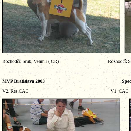
Rozhodčí: Sruk, Velimir ( CR) Rozhodčí: Štefan 
MVP Bratislava 2003
Spec
V2, Res.CAC V1, CAC