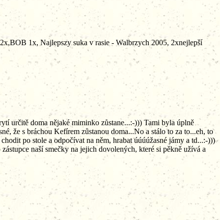
B 1x, Najlepszy suka v rasie - Walbrzych 2005, 2xnejlepší
ytí určitě doma nějaké miminko zůstane...:-))) Tami byla úplně
sné, že s bráchou Kefírem zůstanou doma...No a stálo to za to...eh, to
, chodit po stole a odpočívat na něm, hrabat úúúúžasné jámy a td...:-)))
 zástupce naší smečky na jejich dovolených, které si pěkně užívá a