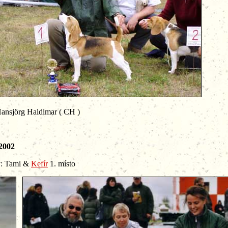
rg Haldimar ( CH )
002
mi
&
Kefír
1. místo