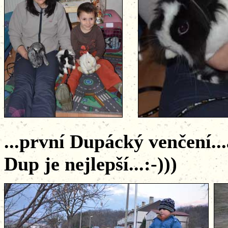
...první Dupácký venčení..
Dup je nejlepší...:-)))