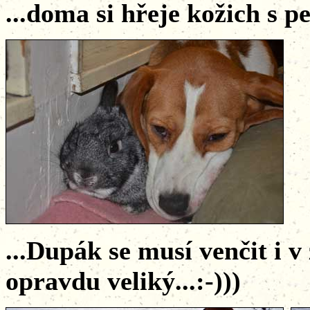
...doma si hřeje kožich s pe
...Dupák se musí venčit i 
opravdu veliký...:-)))