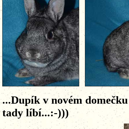
...Dupík v novém domečku 
tady líbí...:-)))