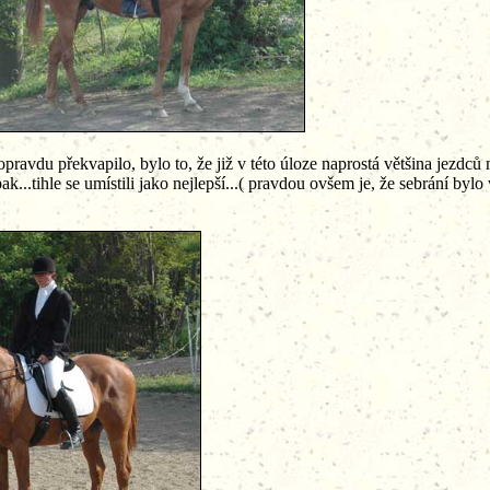
ravdu překvapilo, bylo to, že již v této úloze naprostá většina jezdců 
..tihle se umístili jako nejlepší...( pravdou ovšem je, že sebrání bylo 