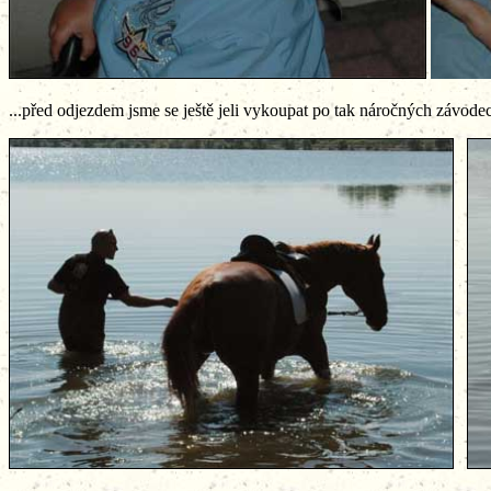
...před odjezdem jsme se ještě jeli vykoupat po tak náročných závodech