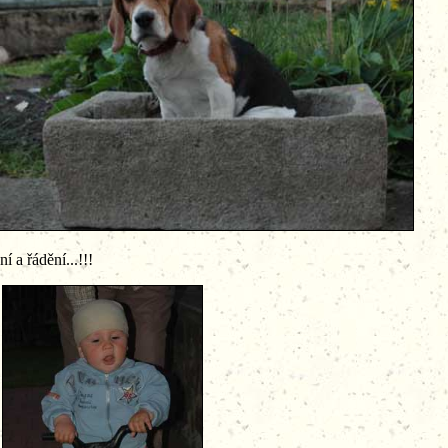
í a řádění...!!!