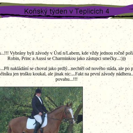
..!!! Vybrány byli závody v Ústí n/Labem, kde vždy jednou ročně pořád
Robin, Princ a Aussi se Charminkou jako zástupci smečky...:)))
...Při nakládání se choval jako prdlý...nechtěl od nového stáda, ale po
élníku jen trošku koukal, ale jinak nic....Fakt na první závody nádher
povahu...!!!