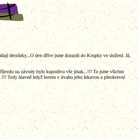
ají drezůrky...O den dříve jsme dorazili do Krupky ve složení: Já,
 příjezdu na závody bylo kupodivu vše jinak...!!! To jsme všichni
a...!!! Tedy hlavně když berem v úvahu jeho lekavou a plnokrevní