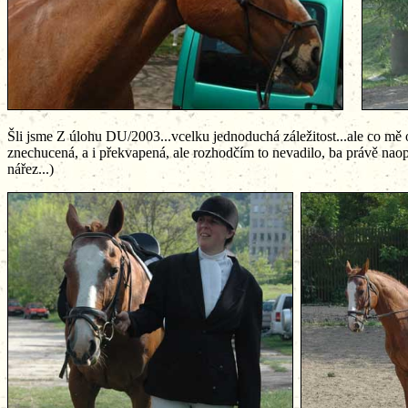
Šli jsme Z úlohu DU/2003...vcelku jednoduchá záležitost...ale co mě op
znechucená, a i překvapená, ale rozhodčím to nevadilo, ba právě naopak.
nářez...)