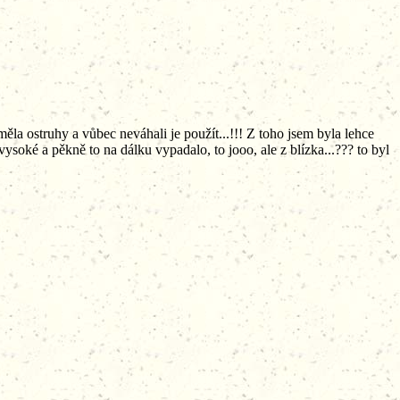
měla ostruhy a vůbec neváhali je použít...!!! Z toho jsem byla lehce
vysoké a pěkně to na dálku vypadalo, to jooo, ale z blízka...??? to byl