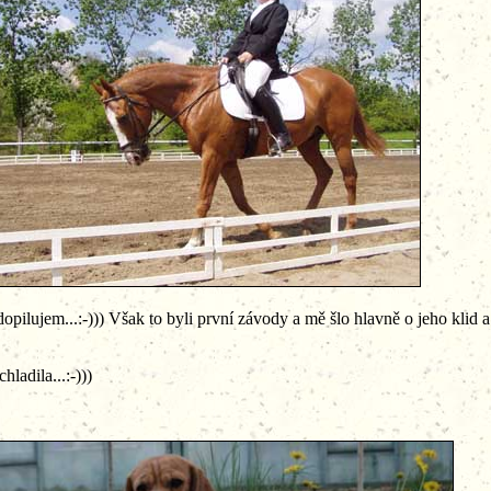
o dopilujem...:-))) Však to byli první závody a mě šlo hlavně o jeho klid
e chladila...:-)))