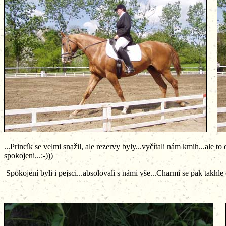
...Princík se velmi snažil, ale rezervy byly...vyčítali nám kmih...ale t
spokojeni...:-)))
Spokojení byli i pejsci...absolovali s námi vše...Charmi se pak takhl