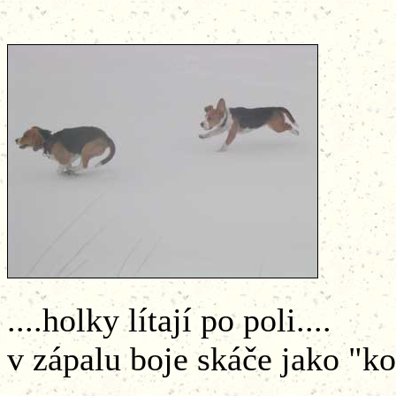
....holky lítají p
v zápalu boje skáče jako "koz