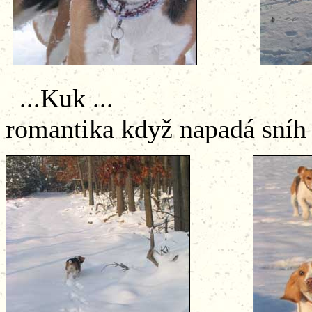
...Kuk ... ...
romantika když napadá sníh a