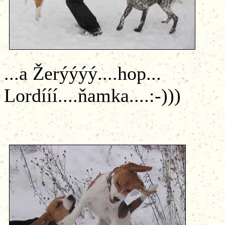
...a Žerýýýý
Lordííí....ňamka....:-)))