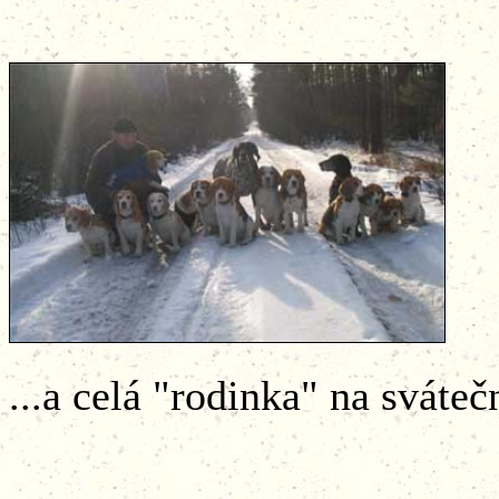
...a celá "rodinka" na sváteč