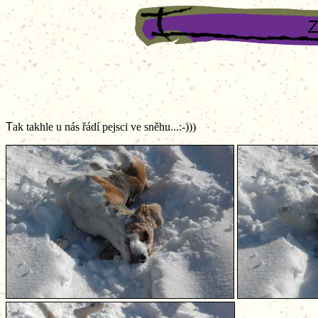
T
ak takhle u nás řádí pejsci ve sněhu...:-)))