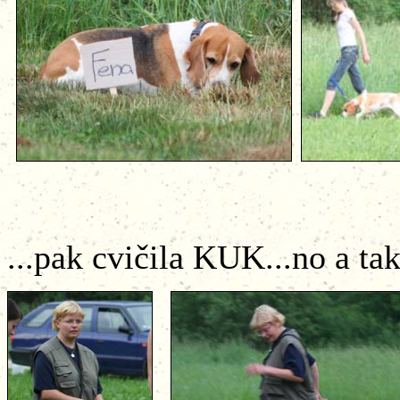
...pak cvičila KUK...no a také