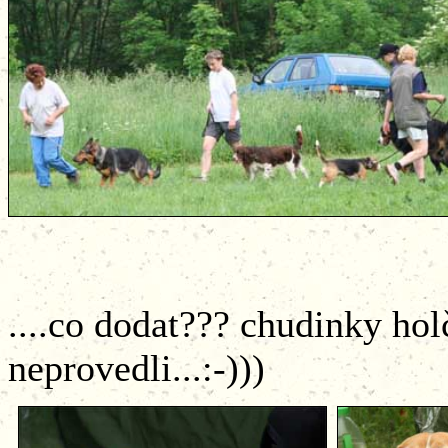
....co dodat??? chudinky hol
neprovedli...:-)))