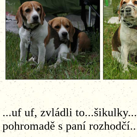
...uf uf, zvládli to...šiku
pohromadě s paní rozhodčí..