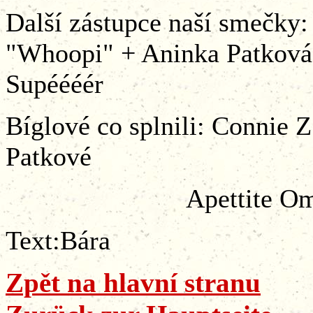
Další zástupce naší smečky
"Whoopi" + Aninka Patková 
Supéééér
Bíglové co splnili: Connie
Patkové
Apettite Omega Star
Text:Bára
Zpět na hlavní stranu