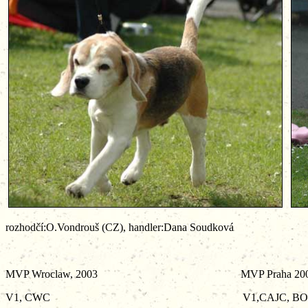
rozhodčí:O.Vondrouš (CZ), handler:Dana Soudková
MVP Wroclaw, 2003 MVP Praha 200
V1, CWC V1,CAJC, BOB, 2