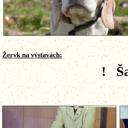
Žeryk na výstavách:
! Š