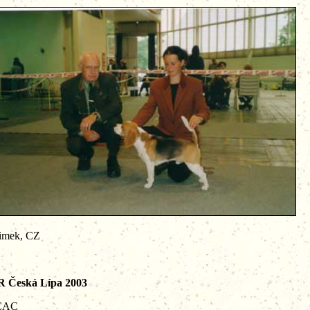
mek, CZ
 ČR Česká Lípa 2003
CAC