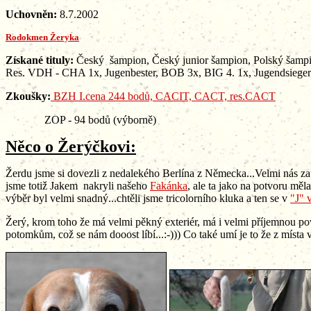
Uchovněn:
8.7.2002
Rodokmen Žeryka
Získané tituly:
Český šampion, Český junior šampion, Polský 
Res. VDH - CHA 1x, Jugenbester, BOB 3x, BIG 4. 1x, Jugendsieger 
Zkoušky:
BZH I.cena 244 bodů, CACIT, CACT, res.CACT
ZOP - 94 bodů (výborně)
Něco o Žerýčkovi:
Žerdu jsme si dovezli z nedalekého Berlína z Německa...Velmi nás za
jsme totiž Jakem nakryli našeho
Fakánka
, ale ta jako na potvoru měla
výběr byl velmi snadný...chtěli jsme tricolorního kluka a ten se v
"J" 
Žerý, krom toho že má velmi pěkný exteriér, má i velmi příjemnou pova
potomkům, což se nám dooost líbí...:-))) Co také umí je to že z místa vy