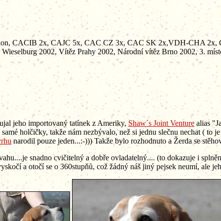
šampion, CACIB 2x, CAJC 5x, CAC CZ 3x, CAC SK 2x,VDH-CHA 2x
Wieselburg 2002, Vítěz Prahy 2002, Národní vítěz Brno 2002, 3. míst
ujal jeho importovaný tatínek z Ameriky,
Shaw´s Joint Venture
alias "J
 samé holčičky, takže nám nezbývalo, než si jednu slečnu nechat ( to je n
vrhu
narodil pouze jeden...:-))) Takže bylo rozhodnuto a Žerda se stěho
hu....je snadno cvičitelný a dobře ovladatelný.... (to dokazuje i spln
skočí a otočí se o 360stupňů, což žádný náš jiný pejsek neumí, ale jeho d