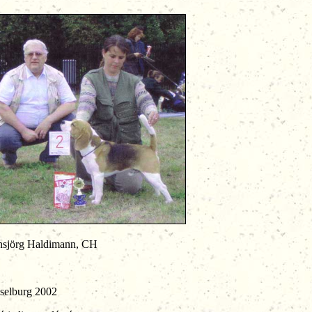
sj
ö
rg Hald
i
mann, CH
rg 2002