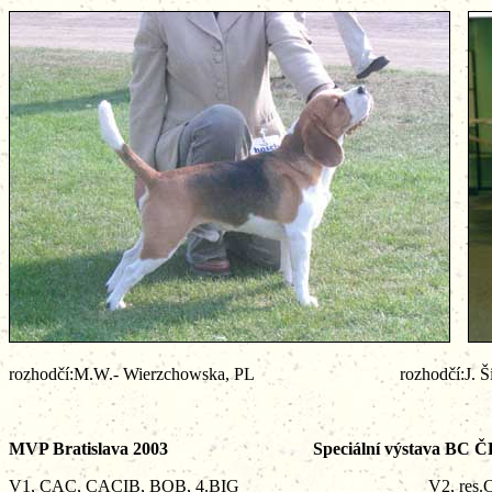
rozhodčí:M.W.- Wierzchowska, PL rozhodčí:J. Ši
MVP Bratislava 2003 Speciální výstava BC
V1, CAC, CACIB, BOB, 4.BIG V2, res.